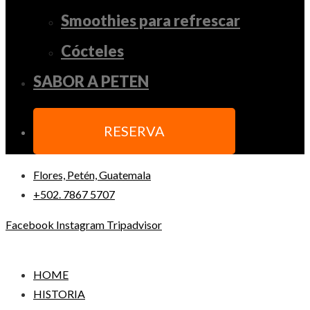
Smoothies para refrescar
Cócteles
SABOR A PETEN
RESERVA
Flores, Petén, Guatemala
+502. 7867 5707
Facebook
Instagram
Tripadvisor
HOME
HISTORIA