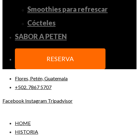
Smoothies para refrescar
Cócteles
SABOR A PETEN
RESERVA
Flores, Petén, Guatemala
+502. 7867 5707
Facebook
Instagram
Tripadvisor
HOME
HISTORIA