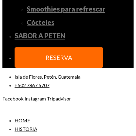
Smoothies para refrescar
Cócteles
SABOR A PETEN
RESERVA
Isla de Flores, Petén, Guatemala
+502 7867 5707
Facebook
Instagram
Tripadvisor
HOME
HISTORIA